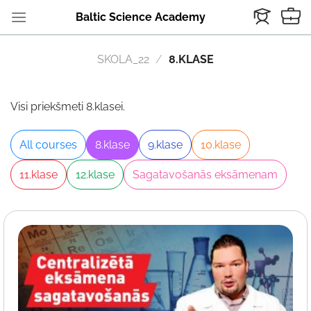
Skip
Baltic Science Academy
to
content
SKOLA_22
/
8.KLASE
Visi priekšmeti 8.klasei.
All courses
8.klase
9.klase
10.klase
11.klase
12.klase
Sagatavošanās eksāmenam