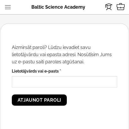
Skip
Baltic Science Academy
to
content
Aizmirsāt paroli? Lūdzu ievadiet savu
lietotājvārdu vai epasta adresi. Nosūtīsim Jums
uz e-pastu saiti paroles atgūšanai.
Obligāts
Lietotājvārds vai e-pasts
*
ATJAUNOT PAROLI