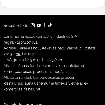
Sociālie tīkli:
Uzņēmuma nosaukums: J.K. Industries SIA
reģ.nr. 42103107082.
Adrese: Ķekavas nov., Ķekavas pag., Valdlauči, Izstāžu
iela 3 - 35, LV-1076
LIAA granta Nr. 9.2-17-L-2025/170
Atveseļošanas fonda ietvaros veic ieguldījumu
komercdarbības procesu uzlabošanā.
Atbalstāmā darbība: pārdošanas procesi.
Risinājums: jauna uzņēmuma tīmekļa vietne ar e-
komercijas risinājumu.
Sazinieties ar mums: