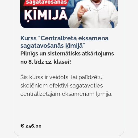
Kurss "Centralizētā eksāmena
sagatavošanās ķīmijā"
Pilnīgs un sistemātisks atkārtojums
no 8. līdz 12. klasei!
Šis kurss ir veidots, lai palīdzētu
skolēniem efektīvi sagatavoties
centralizētajam eksāmenam ķīmijā.
€
256,00