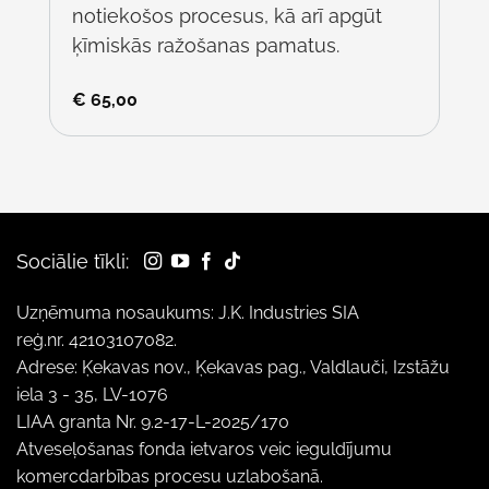
notiekošos procesus, kā arī apgūt
ķīmiskās ražošanas pamatus.
€
65,00
Sociālie tīkli:
Uzņēmuma nosaukums: J.K. Industries SIA
reģ.nr. 42103107082.
Adrese: Ķekavas nov., Ķekavas pag., Valdlauči, Izstāžu
iela 3 - 35, LV-1076
LIAA granta Nr. 9.2-17-L-2025/170
Atveseļošanas fonda ietvaros veic ieguldījumu
komercdarbības procesu uzlabošanā.