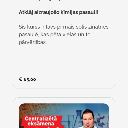
Atklāj aizraujošo ķīmijas pasauli!
Šis kurss ir tavs pirmais solis zinātnes
pasaulē, kas pēta vielas un to
pārvērtības.
€
65,00